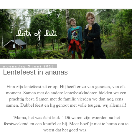
woensdag 3 juni 2015
Lentefeest in ananas
Finn zijn lentefeest zit er op. Hij heeft er zo van genoten, van elk
moment. Samen met de andere lentefeestkinderen hielden we een
prachtig feest. Samen met de familie vierden we dan nog eens
samen. Dubbel feest en hij genoot met volle teugen, wij allemaal!
"Mama, het was écht leuk!" Dit waren zijn woorden na het
feestweekend en een knuffel er bij. Meer hoef je niet te horen om te
weten dat het goed was.